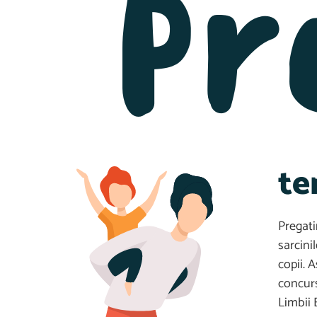
Pr
te
Pregati
sarcini
copii. 
concurs
Limbii 